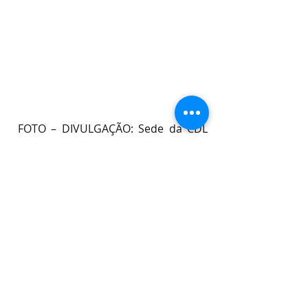
 FOTO – DIVULGAÇÃO: Sede da CDL 
São Luís, na Rua da Estrela, onde 
acontece o serviço de plantão ao 
lojista, diariamente da 09h às 14H.
Posts recentes
Ver tudo