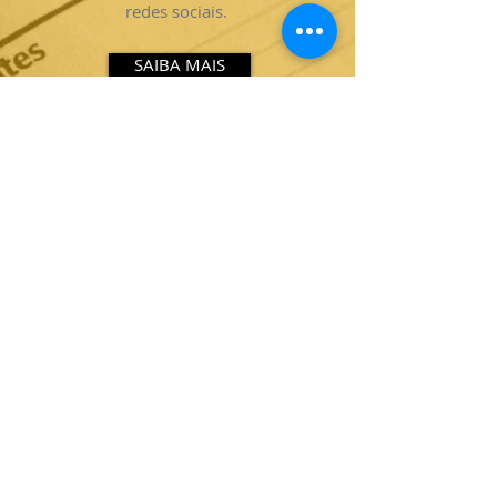
redes sociais.
SAIBA MAIS
Análise de
Mídia
Análise qualitativa e
quantitativa, para
definição de estrategia do