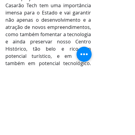
Casarão Tech tem uma importância 
imensa para o Estado e vai garantir 
não apenas o desenvolvimento e a 
atração de novos empreendimentos, 
como também fomentar a tecnologia 
e ainda preservar nosso Centro 
Histórico, tão belo e rico em 
potencial turístico, e em breve, 
também em potencial tecnológico. 
Que o exemplo da TVN seja seguido 
por outras empresas. Fica o nosso 
convite para que mais empresas 
também ingressem nesse 
programa”, disse o Sec. Márcio Jerry, 
fazendo um chamamento à iniciativa 
privada local.