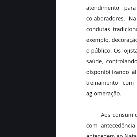
atendimento para
colaboradores. Na
condutas tradicion
exemplo, decoraçã
o público. Os lojis
saúde, controland
disponibilizando á
treinamento com 
aglomeração.
       Aos consumidores a CDL SLZ recomenda que colaborem fazendo suas compras 
com antecedência 
antecedem ao Natal