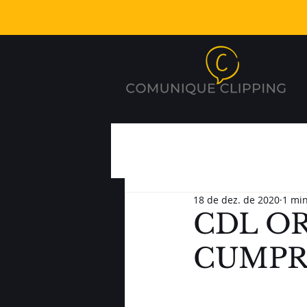
18 de dez. de 2020
1 min
CDL OR
CUMPR