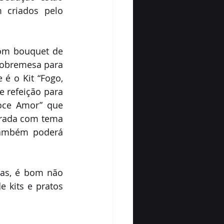
 criados pelo 
om bouquet de 
sobremesa para 
 o Kit “Fogo, 
refeição para 
oce Amor” que 
rada com tema 
também poderá 
as, é bom não 
kits e pratos 