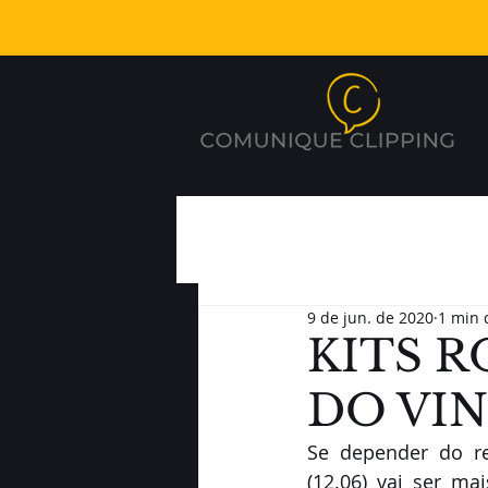
9 de jun. de 2020
1 min 
KITS R
DO VI
Se depender do re
(12.06) vai ser m