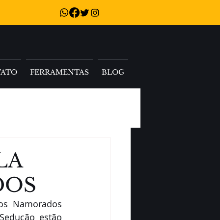
TATO
FERRAMENTAS
BLOG
LA
DOS
dos Namorados 
Sedução estão 