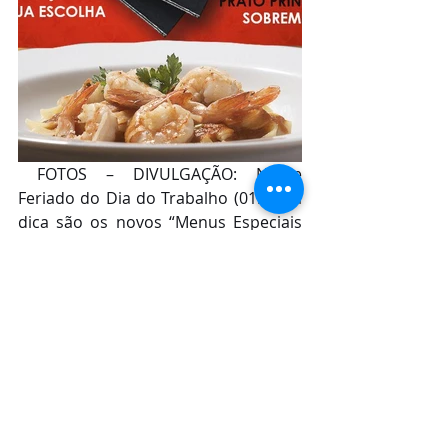
 FOTOS – DIVULGAÇÃO: Nesse 
Feriado do Dia do Trabalho (01.05), a 
dica são os novos “Menus Especiais 
para Celebrar” da Villa do Vinho 
Bistrô, com pratos e vinhos pedidos 
pelo delivery da Villa do Vinho Bistrô.
Posts recentes
Ver tudo