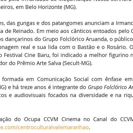
heiros, em Belo Horizonte (MG). 
s, das gungas e dos patangomes anunciam a Irmand
a de Reinado. Em meio aos cânticos entoados pelo C
 dançarinos do Grupo Folclórico Aruanda, o público 
sonagem real e sua lida com o Bastão e o Rosário. O
estival Cine Baru, foi indicado a melhor figurino no
or do Prêmio Arte Salva (Secult-MG).
 formada em Comunicação Social com ênfase em P
) e há treze anos é integrante do 
Grupo Folclórico A
cos e audiovisuais focados na diversidade e na riqu
be.com/centroculturalvalemaranhao
.  