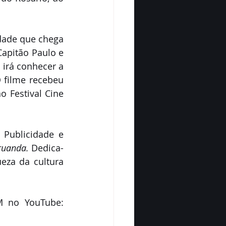
ade que chega 
apitão Paulo e 
irá conhecer a 
 filme recebeu 
 Festival Cine 
ublicidade e 
ruanda.
 Dedica-
eza da cultura 
Assista a programação do Ocupa CCVM Cinema no Canal do CCVM no YouTube: 