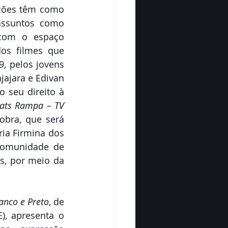
ções têm como 
assuntos como 
 com o espaço 
os filmes que 
 pelos jovens 
ajara e Edivan 
o seu direito à 
ats Rampa – TV 
bra, que será 
a Firmina dos 
comunidade de 
, por meio da 
anco e Preto
, de 
), apresenta o 