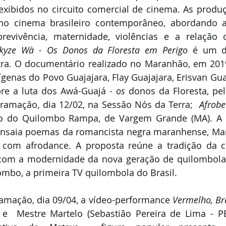
exibidos no circuito comercial de cinema. As produ
no cinema brasileiro contemporâneo, abordando 
obrevivência, maternidade, violências e a relação
Ukyze Wà - Os Donos da Floresta em Perigo 
é um d
ra
. 
O documentário realizado no Maranhão, em 2019,
enas do Povo Guajajara, Flay Guajajara, Erisvan Guaj
bre a luta dos Awá-Guajá - 
os 
donos da Floresta, pel
gramação, dia 12/02, na Sessão Nós da Terra;  
Afrobe
o do Quilombo Rampa, de Vargem Grande (MA). A o
ensaia poemas da romancista negra maranhense, Mari
o com afrodance. A proposta reúne a tradição da 
com a modernidade da nova geração de quilombolas
ombo, a primeira TV quilombola do Brasil.
amação, dia 09/04, a vídeo-performance 
Vermelho, Br
 e  Mestre Martelo (Sebastião Pereira de Lima - PE