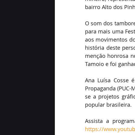
bairro Alto dos Pin
O som dos tambore
para mais uma Fest
aos movimentos dos
história deste per
menção honrosa no F
Tamoio e foi ganhad
Ana Luísa Cosse é
Propaganda (PUC-MG
se a projetos gráfi
popular brasileira. 
https://www.youtu