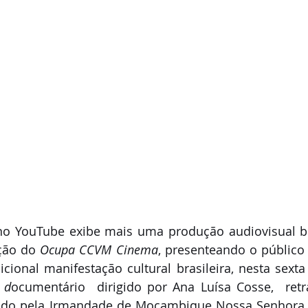
o YouTube exibe mais uma produção audiovisual bra
ção do 
Ocupa CCVM Cinema
, presenteando o público 
cional manifestação cultural brasileira, nesta sexta 
 d
ocumentário  dirigido por Ana Luísa Cosse,  retr
tado pela Irmandade de Moçambique Nossa Senhora d