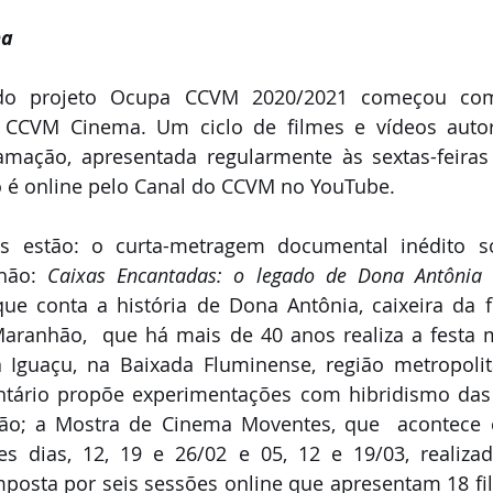
ma
 do projeto Ocupa CCVM 2020/2021 começou co
 CCVM Cinema. Um ciclo de filmes e vídeos autorai
ação, apresentada regularmente às sextas-feiras
o é online pelo Canal do CCVM no YouTube. 
s estão: o curta-metragem documental inédito so
hão: 
Caixas Encantadas: o legado de Dona Antônia 
que conta a história de Dona Antônia, caixeira da f
Maranhão,  que há mais de 40 anos realiza a festa 
 Iguaçu, na Baixada Fluminense, região metropolit
ntário propõe experimentações com hibridismo das 
ão; a Mostra de Cinema Moventes, que  acontece e
 dias, 12, 19 e 26/02 e 05, 12 e 19/03, realizada
posta por seis sessões online que apresentam 18 fil