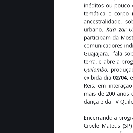
inéditos ou pouco 
temática o corpo 
ancestralidade, s
urbano. 
Ka’a zar 
participam da Most
comunicadores indíg
Guajajara,  fala so
terra, e abre a pro
Quilombo,
 produçã
exibida dia 
02/04,
 
Reis, em interaçã
mais de 200 anos 
dança e da TV Quil
Encerrando a progr
Cibele Mateus (SP)