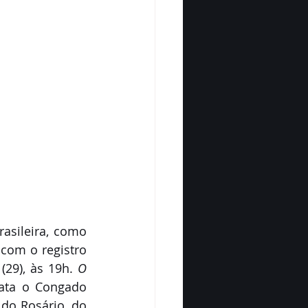
sileira, como 
com o registro 
(29), às 19h. 
O 
ata o Congado 
o Rosário, do 