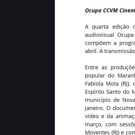
Ocupa CCVM Cine
A quarta edição
audiovisual Ocupa
compõem a program
abril. A transmissã
Entre as produçõe
popular do Maran
Fabíola Mota (RJ), 
Espírito Santo do 
município de Nova
Janeiro. O docume
vídeo e da animaç
março, com sessões
Moventes (RJ) e com