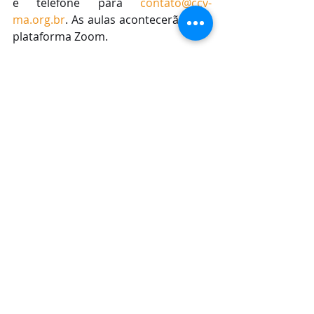
e telefone para 
contato@ccv-
ma.org.br
. As aulas acontecerão pela 
plataforma Zoom.  
Posts recentes
Ver tudo