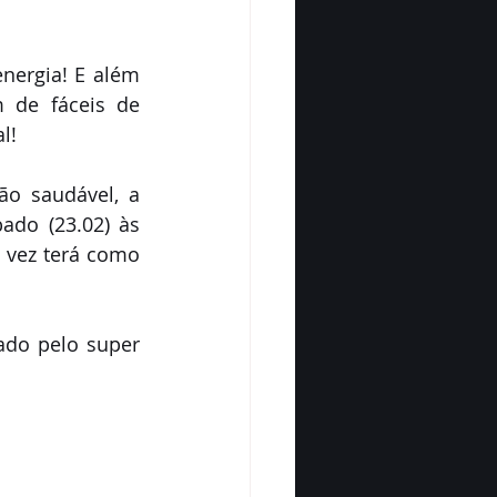
ergia! E além 
 de fáceis de 
l!
o saudável, a 
do (23.02) às 
vez terá como 
ado pelo super 