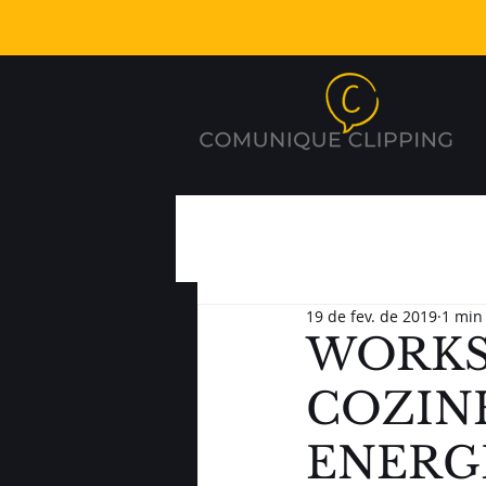
19 de fev. de 2019
1 min 
WORKS
COZIN
ENERG