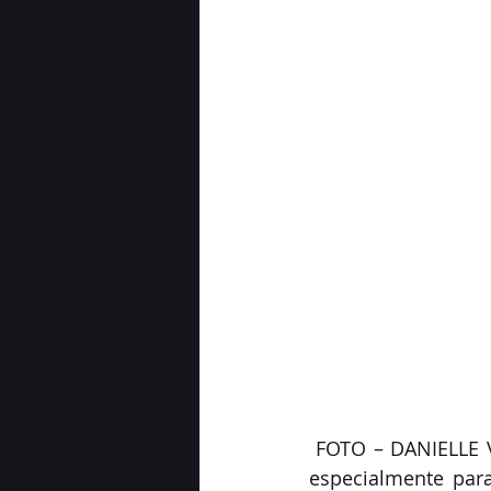
 FOTO – DANIELLE VIEIRA: O Chef da Tramontina Felipe Gemaque, que vem a São Luís 
especialmente para