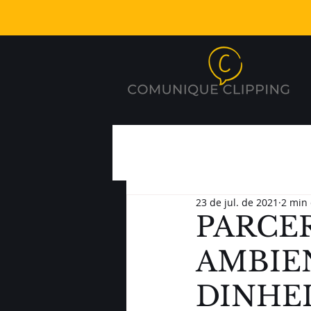
23 de jul. de 2021
2 min 
PARCE
AMBIEN
DINHE