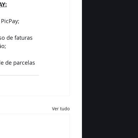
AY:
 PicPay;
o de faturas 
ão;
e de parcelas 
Ver tudo