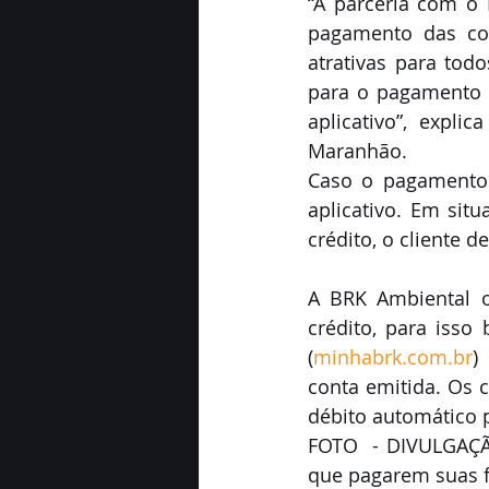
“A parceria com o 
pagamento das con
atrativas para todo
para o pagamento d
aplicativo”, expli
Maranhão.
Caso o pagamento 
aplicativo. Em sit
crédito, o cliente 
A BRK Ambiental o
crédito, para isso
(
minhabrk.com.br
)
conta emitida. Os 
débito automático p
FOTO  - DIVULGAÇÃO
que pagarem suas f