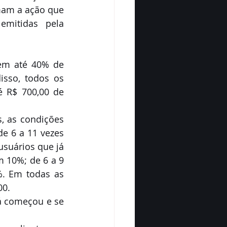
am a ação que 
mitidas pela 
em até 40% de 
sso, todos os 
é R$ 700,00 de 
, as condições 
e 6 a 11 vezes 
suários que já 
 10%; de 6 a 9 
. Em todas as 
00.
á começou e se 