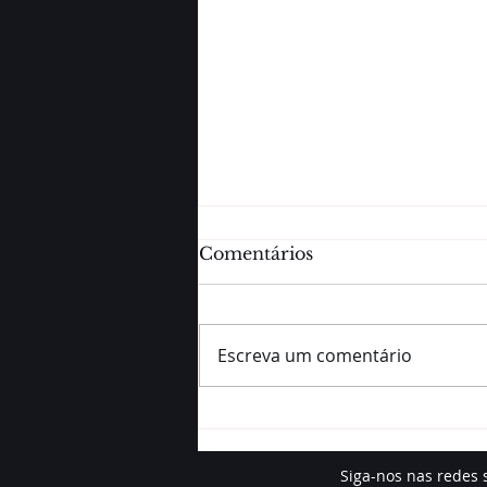
Comentários
Escreva um comentário
Turbo no pós-treino:
confira opções de
alimentos para dar aquele
Siga-nos nas redes 