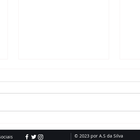
Como aliviar dores de
Mura
dente nas crianças?
Equ
Especialista explica
Cel
© 2023 por A.S da Silva
sociais