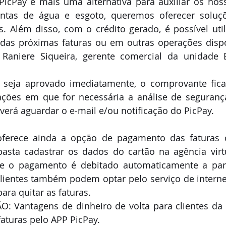
PicPay é mais uma alternativa para auxiliar os noss
tas de água e esgoto, queremos oferecer soluçõ
s. Além disso, com o crédito gerado, é possível utili
as próximas faturas ou em outras operações dispon
ca Raniere Siqueira, gerente comercial da unidade 
seja aprovado imediatamente, o comprovante fica 
uações em que for necessária a análise de seguranç
deverá aguardar o e-mail e/ou notificação do PicPay.
ferece ainda a opção de pagamento das faturas 
 basta cadastrar os dados do cartão na agência vir
 e o pagamento é debitado automaticamente a part
clientes também podem optar pelo serviço de interne
ara quitar as faturas.
: Vantagens de dinheiro de volta para clientes da 
aturas pelo APP PicPay.