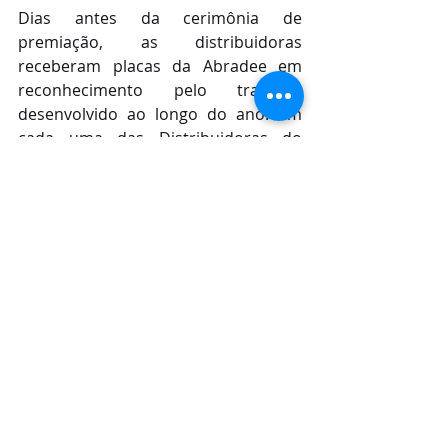
Dias antes da cerimônia de 
premiação, as distribuidoras 
receberam placas da Abradee em 
reconhecimento pelo trabalho 
desenvolvido ao longo do ano. Em 
cada uma das Distribuidoras do 
Grupo Equatorial foram gravados 
vídeos, apresentados durante o 
evento, mostrando o momento em 
que elas foram descerradas por 
empregados da linha de frente. 
Participaram ainda da transmissão 
on-line o presidente da Abradee, 
Marco Aurélio Madureira; o Ministro 
de Minas e Energia, almirante Bento 
Albuquerque; o Diretor-Geral da 
Aneel, André Pepitone; diretores e 
colaboradores das distribuidoras e 