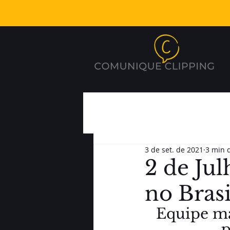
3 de set. de 2021
3 min d
2 de Jul
no Brasi
Equipe ma
p