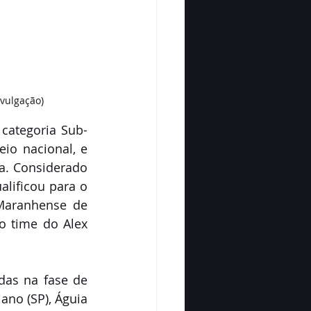
vulgação)
 categoria Sub-
io nacional, e 
. Considerado 
lificou para o 
Maranhense de 
 time do Alex 
das na fase de 
no (SP), Águia 