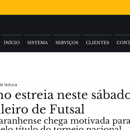
INÍCIO
SISTEMA
SERVIÇOS
CLIENTES
CON
e leitura
ho estreia neste sábado
leiro de Futsal
ranhense chega motivada para 
elo título do torneio nacional.