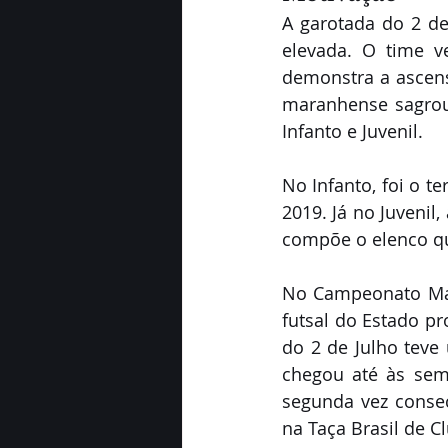
A garotada do 2 de
elevada. O time v
demonstra a ascens
maranhense sagrou-
Infanto e Juvenil.
No Infanto, foi o t
2019. Já no Juvenil
compõe o elenco qu
No Campeonato Mara
futsal do Estado p
do 2 de Julho tev
chegou até às semi
segunda vez consec
na Taça Brasil de C