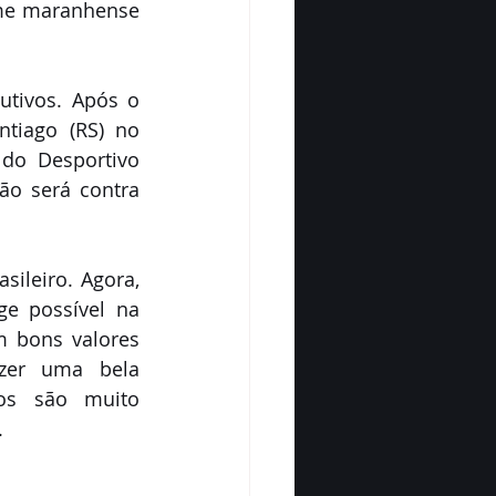
ime maranhense 
tivos. Após o 
iago (RS) no 
do Desportivo 
o será contra 
ileiro. Agora, 
e possível na 
 bons valores 
zer uma bela 
os são muito 
.