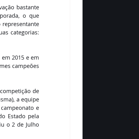
ação bastante 
porada, o que 
 representante 
s categorias: 
io em 2015 e em 
times campeões 
competição de 
sma), a equipe 
 campeonato e 
o Estado pela 
u o 2 de Julho 