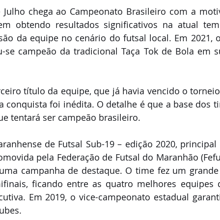
 Julho chega ao Campeonato Brasileiro com a motiv
em obtendo resultados significativos na atual tem
ão da equipe no cenário do futsal local. Em 2021, o
se campeão da tradicional Taça Tok de Bola em sua
erceiro título da equipe, que já havia vencido o torne
, a conquista foi inédita. O detalhe é que a base dos 
e tentará ser campeão brasileiro.
nhense de Futsal Sub-19 – edição 2020, principal 
romovida pela Federação de Futsal do Maranhão (Fefu
e uma campanha de destaque. O time fez um grande
finais, ficando entre as quatro melhores equipes d
utiva. Em 2019, o vice-campeonato estadual garanti
lubes.