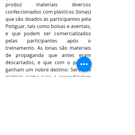
produz materiais diversos 
confeccionados com plásticos (lonas) 
que são doados às participantes pela 
Potiguar, tais como bolsas e aventais, 
e que podem ser comercializados 
pelas participantes após o 
treinamento. As lonas são materiais 
de propaganda que antes eram 
descartados, e que com o projeto, 
ganham um nobre destino: Servir de 
matéria prima para a aprendizagem 
de mulheres que sonham em ter 
trabalho e renda; e com isso uma 
vida mais digna.
Ver tudo