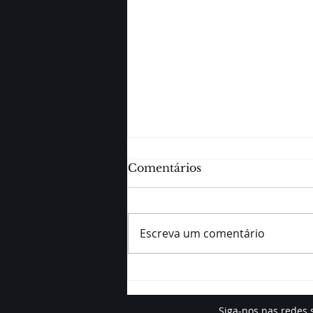
Comentários
Escreva um comentário
Turbo no pós-treino:
confira opções de
alimentos para dar aquele
Siga-nos nas redes 