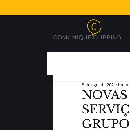
3 de ago. de 2021
1 min 
NOVAS
SERVI
GRUPO