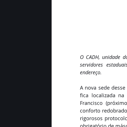
O CADH, unidade do
servidores estadua
endereço.
A nova sede desse s
fica localizada n
Francisco (próxim
conforto redobrado 
rigorosos protocolo
obrigatório de más