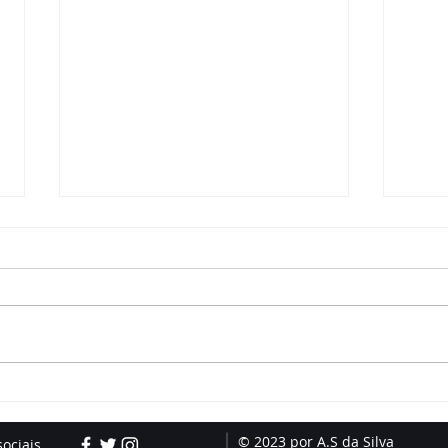
Como aliviar dores de
Mura
dente nas crianças?
Equ
Especialista explica
Cel
© 2023 por A.S da Silva
sociais