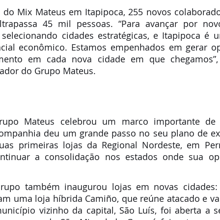
 do Mix Mateus em Itapipoca, 255 novos colaborado
rapassa 45 mil pessoas. “Para avançar por novo
selecionando cidades estratégicas, e Itapipoca é u
encial econômico. Estamos empenhados em gerar op
mento em cada nova cidade em que chegamos”, a
dador do Grupo Mateus.
rupo Mateus celebrou um marco importante de su
companhia deu um grande passo no seu plano de ex
uas primeiras lojas da Regional Nordeste, em Pe
ntinuar a consolidação nos estados onde sua ope
upo também inaugurou lojas em novas cidades: C
am uma loja híbrida Camiño, que reúne atacado e var
nicípio vizinho da capital, São Luís, foi aberta a s