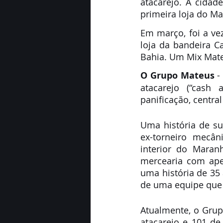
atacarejo. A cida
primeira loja do M
Em março, foi a ve
loja da bandeira 
Bahia. Um Mix Mateu
O Grupo Mateus
 
atacarejo (“cash 
panificação, centra
Uma história de su
ex-torneiro mecân
interior do Maran
mercearia com ape
uma história de 35
de uma equipe que 
Atualmente, o Grup
atacarejo e 101 de