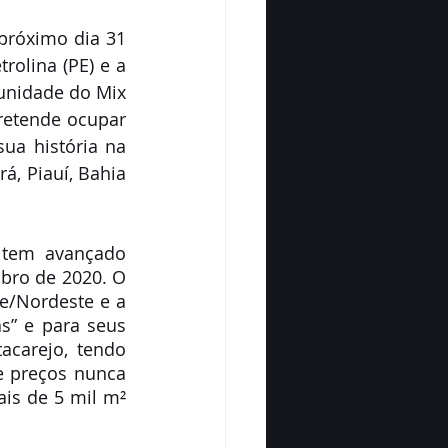
próximo dia 31 
olina (PE) e a 
unidade do Mix 
retende ocupar 
a história na 
, Piauí, Bahia 
 tem avançado 
bro de 2020. O 
e/Nordeste e a 
s” e para seus 
carejo, tendo 
e preços nunca 
is de 5 mil m² 