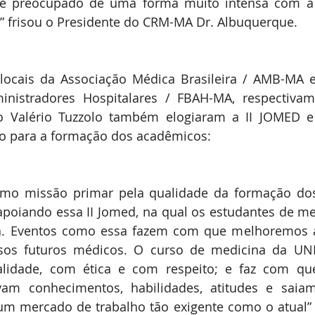
e preocupado de uma forma muito intensa com a 
s” frisou o Presidente do CRM-MA Dr. Albuquerque.
locais da Associação Médica Brasileira / AMB-MA e
inistradores Hospitalares / FBAH-MA, respectivame
io Valério Tuzzolo também elogiaram a II JOMED e
to para a formação dos acadêmicos:
o missão primar pela qualidade da formação dos
apoiando essa II Jomed, na qual os estudantes de m
ia. Eventos como essa fazem com que melhoremos a
os futuros médicos. O curso de medicina da UND
idade, com ética e com respeito; e faz com que
am conhecimentos, habilidades, atitudes e saiam
m mercado de trabalho tão exigente como o atual” d