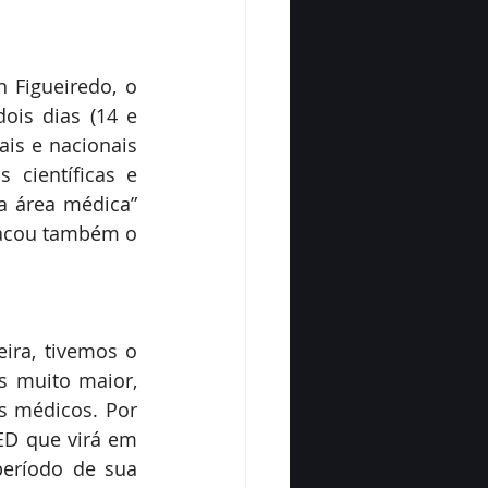
Figueiredo, o 
is dias (14 e 
is e nacionais 
científicas e 
a área médica” 
acou também o 
ra, tivemos o 
 muito maior, 
 médicos. Por 
D que virá em 
eríodo de sua 