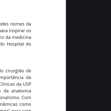
andes nomes da 
ra inspirar os 
ro da medicina 
o Hospital do 
 cirurgião de 
mportância da 
línicas da USP 
 da anatomia 
ionalismo. Com 
dinâmicas como 
mor” para com 