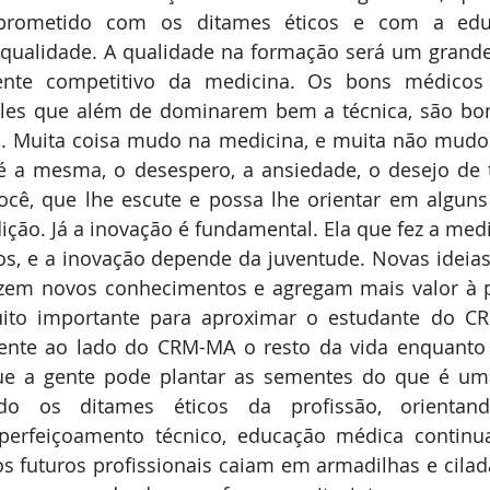
prometido com os ditames éticos e com a edu
qualidade. A qualidade na formação será um grande 
te competitivo da medicina. Os bons médicos 
eles que além de dominarem bem a técnica, são b
o. Muita coisa mudo na medicina, e muita não mudou
é a mesma, o desespero, a ansiedade, o desejo de 
cê, que lhe escute e possa lhe orientar em algun
adição. Já a inovação é fundamental. Ela que fez a med
, e a inovação depende da juventude. Novas ideias
azem novos conhecimentos e agregam mais valor à pr
ito importante para aproximar o estudante do CR
nte ao lado do CRM-MA o resto da vida enquanto pr
 a gente pode plantar as sementes do que é uma
do os ditames éticos da profissão, orientan
perfeiçoamento técnico, educação médica continua
os futuros profissionais caiam em armadilhas e cilad