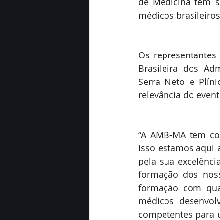
de Medicina tem s
médicos brasileiro
Os representantes 
Brasileira dos Adm
Serra Neto e Plín
relevância do even
“A AMB-MA tem com
isso estamos aqui 
pela sua excelênc
formação dos noss
formação com qual
médicos desenvolv
competentes para u