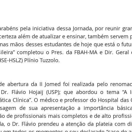
rabéns pela iniciativa dessa Jornada, por reunir gr
rteza além de atualizar e ensinar, também servem pa
 nas mãos desses estudantes de hoje que está o futu
leira” completou o Pres. da FBAH-MA e Dir. Geral d
HSE-HSLZ) Plínio Tuzzolo.
e abertura da II Jomed foi realizada pelo renomado
Dr. Flávio Hojaij (USP); que abordou o tema “A I
tica Clínica”. O médico e professor do Hospital das C
agem de sua apresentação a importância básica
 de profissionais mais completos e de alto profiss
ada, o Dr. Flávio prendeu a atenção da plateia com 
u em todos os momentos o seu declarado “caso de a