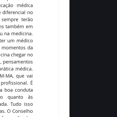
cação médica 
diferencial no 
sempre terão 
ons também em 
 na medicina. 
ter um médico 
s momentos da 
icina chegar no 
, pensamentos 
ática médica. 
M-MA, que vai 
ofissional. É 
 boa conduta 
do quanto às 
da. Tudo isso 
as. O Conselho 