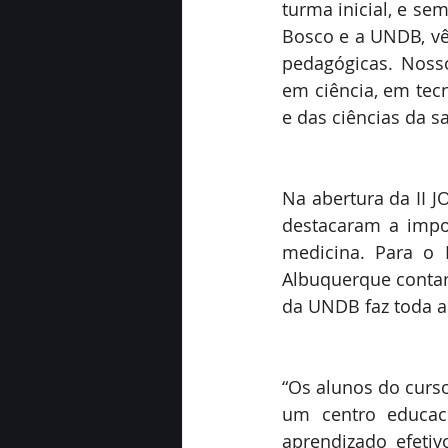
turma inicial, e se
Bosco e a UNDB, vêm
pedagógicas. Noss
em ciência, em tec
e das ciências da s
Na abertura da II 
destacaram a impor
medicina. Para o 
Albuquerque conta
da UNDB faz toda a
“Os alunos do curs
um centro educac
aprendizado efetiv