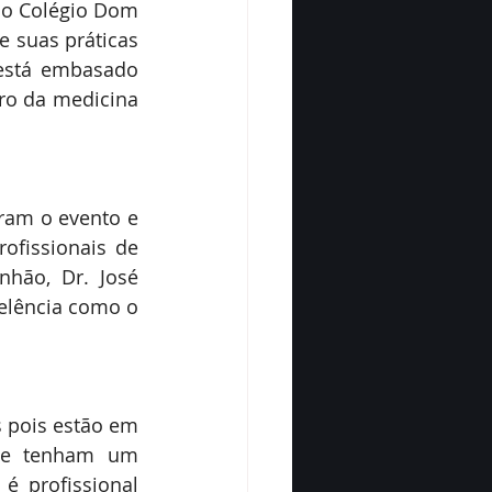
 o Colégio Dom 
 suas práticas 
está embasado 
ro da medicina 
ram o evento e 
ofissionais de 
hão, Dr. José 
lência como o 
 pois estão em 
ue tenham um 
é profissional 