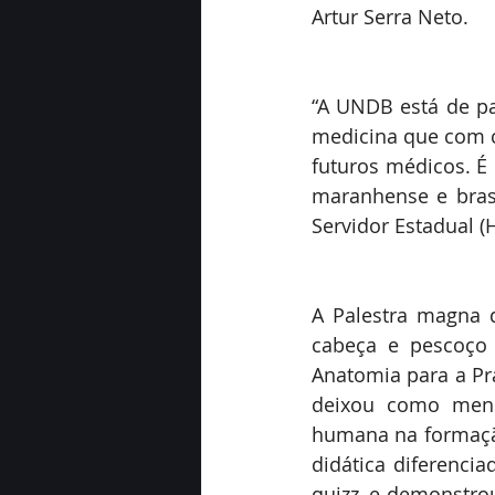
Artur Serra Neto.
“A UNDB está de pa
medicina que com ce
futuros médicos. É
maranhense e brasi
Servidor Estadual (
A Palestra magna d
cabeça e pescoço 
Anatomia para a Prá
deixou como mens
humana na formação
didática diferenci
quizz, e demonstro