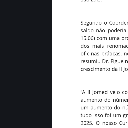
Segundo o Coorden
saldo não poderia 
15.06) com uma pro
dos mais renomado
oficinas práticas, 
resumiu Dr. Figuei
crescimento da II J
“A II Jomed veio c
aumento do número
um aumento do núm
tudo isso foi um g
2025. O nosso Cur