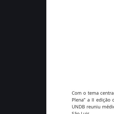
Com o tema central
Plena” a II edição
UNDB reuniu médico
São Luis.