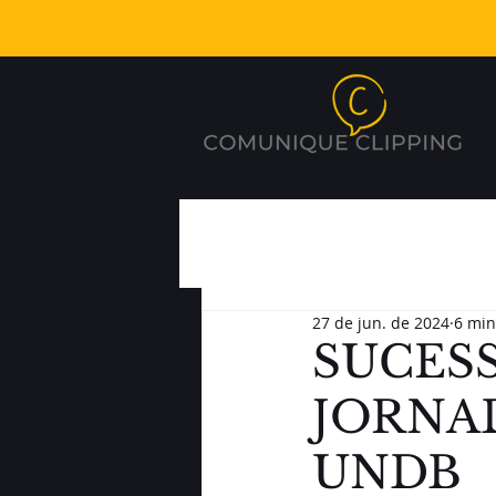
27 de jun. de 2024
6 min
SUCESS
JORNA
UNDB