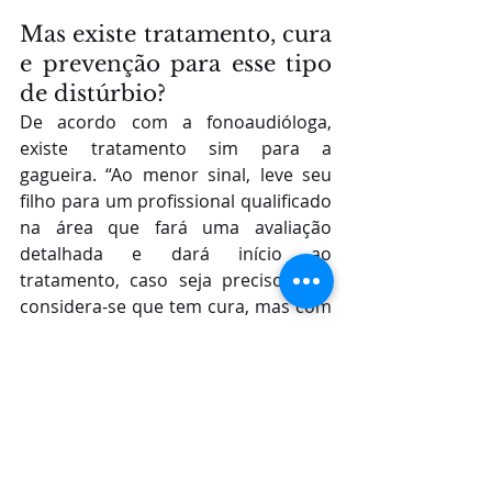
Mas existe tratamento, cura 
e prevenção para esse tipo 
de distúrbio?
De acordo com a fonoaudióloga, 
existe tratamento sim para a 
gagueira. “Ao menor sinal, leve seu 
filho para um profissional qualificado 
na área que fará uma avaliação 
detalhada e dará início ao 
tratamento, caso seja preciso. Não 
considera-se que tem cura, mas com 
tratamento adequado, a criança 
consegue se adequar a seus padrões 
de fala, sabendo lidar com seus 
momentos de bloqueios e, em 
muitos casos, a gagueira fica quase 
imperceptível. Não há como prevenir 
o surgimento da gagueira, contudo é 