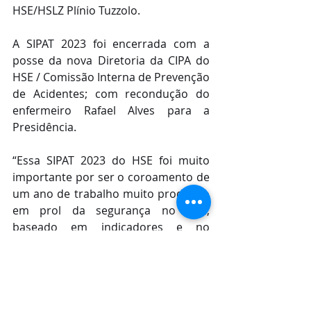
HSE/HSLZ Plínio Tuzzolo.
A SIPAT 2023 foi encerrada com a 
posse da nova Diretoria da CIPA do 
HSE / Comissão Interna de Prevenção 
de Acidentes; com recondução do 
enfermeiro Rafael Alves para a 
Presidência.
“Essa SIPAT 2023 do HSE foi muito 
importante por ser o coroamento de 
um ano de trabalho muito produtivo 
em prol da segurança no HSE, 
baseado em indicadores e no 
letramento sobre riscos de acidentes 
e como evitá-los. Nesse novo ano de 
gestão junto à CIPA do HSE vamos 
intensificar os planos de ações para 
implementar melhorias internas, 