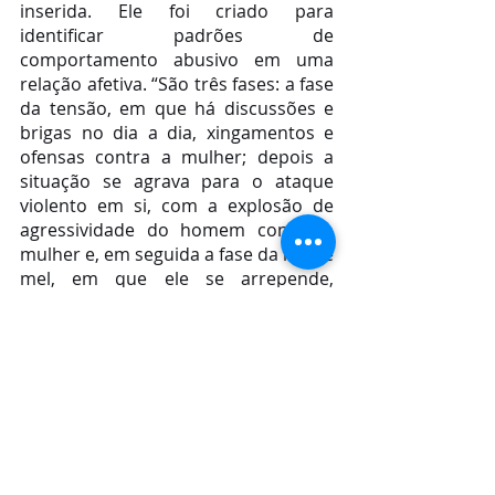
inserida. Ele foi criado para 
identificar padrões de 
comportamento abusivo em uma 
relação afetiva. “São três fases: a fase 
da tensão, em que há discussões e 
brigas no dia a dia, xingamentos e 
ofensas contra a mulher; depois a 
situação se agrava para o ataque 
violento em si, com a explosão de 
agressividade do homem contra a 
mulher e, em seguida a fase da lua de 
mel, em que ele se arrepende, 
promete mudanças e convence a 
vítima a não denunciar ou romper o 
relacionamento”, explica a tenente.
A profissional lembrou ainda que há 
telefones específicos caso seja 
necessário denunciar casos de 
violência contra a mulher. "Disque 