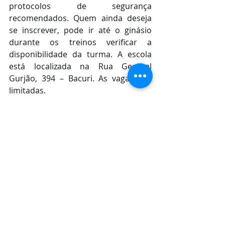
protocolos de segurança 
recomendados. Quem ainda deseja 
se inscrever, pode ir até o ginásio 
durante os treinos verificar a 
disponibilidade da turma. A escola 
está localizada na Rua General 
Gurjão, 394 – Bacuri. As vagas são 
limitadas. 
Além das cidades de Balsas e de 
Imperatriz, em breve o Balsas Futsal 
irá lançar a sua escolinha em São 
Luís. O polo na capital maranhense 
será voltado tanto para o futsal 
masculino quanto feminino.  Com a 
criação destes três polos, cerca de 
120 crianças e jovens serão 
beneficiados no total. 