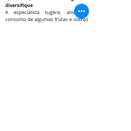
diversifique
A especialista sugere, ainda, o 
consumo de algumas frutas e outros 
vegetais. “As frutas cítricas são 
ótimas fontes de vitamina C, 
antioxidantes que aumentam a 
resistência do organismo. Os 
folhosos (brócolis, couve, espinafre, 
entre outros) são ricos em ácido 
fólico, nutriente que auxilia na 
formação de glóbulos brancos, 
responsável pela defesa do 
organismo, além de serem fontes de 
outros tipos de minerais e vitaminas, 
como potássio, magnésio e vitamina 
K”, orienta.
2) Sucos naturais: aproveite