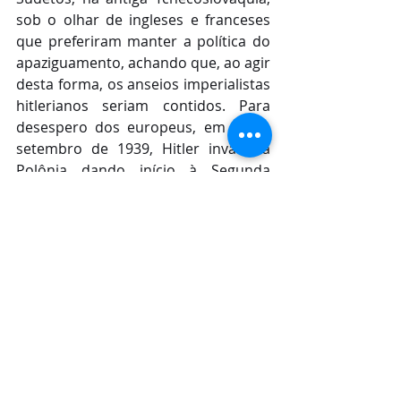
sob o olhar de ingleses e franceses 
que preferiram manter a política do 
apaziguamento, achando que, ao agir 
desta forma, os anseios imperialistas 
hitlerianos seriam contidos. Para 
desespero dos europeus, em 1º de 
setembro de 1939, Hitler invade a 
Polônia dando início à Segunda 
Guerra Mundial. Os anseios de Hitler 
por território e poder não foram 
contidos pela passividade europeia 
no ano anterior. O horror da 
Segunda Guerra é um dos motivos 
por trás da inércia dos governos 
europeus em relação às ações 
imperialistas de Putin.
A Europa não quer saber de guerra. 