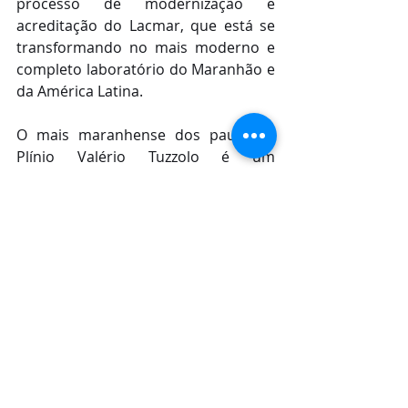
processo de modernização e 
acreditação do Lacmar, que está se 
transformando no mais moderno e 
completo laboratório do Maranhão e 
da América Latina.
O mais maranhense dos paulistas, 
Plínio Valério Tuzzolo é um 
administrador de empresas 
apaixonado pelo setor de saúde. No 
Grupo Mercúrio, ele coleciona os 
cargos de Diretor Geral do Hospital 
São Luiz(HSLZ) e Diretor do Centro 
Ambulatorial e Diagnóstico 
Holandeses (CADH). Extremamente 
patriota e humano, é um líder que se 
pauta pela meritocracia. E tem como 
missão criar serviços de saúde o 
mais humanizados possíveis, além de 