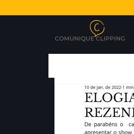
10 de jan. de 2022
1 min
ELOGI
REZEND
De parabéns o  ca
apresentar o show O