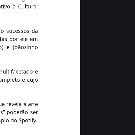
vo à Cultura; 
o sucessos da 
tas por ele em 
) e Joãozinho 
ultifacetado e 
ompleto e cujo 
 revela a arte 
” poderão ser 
plo do Spotify.