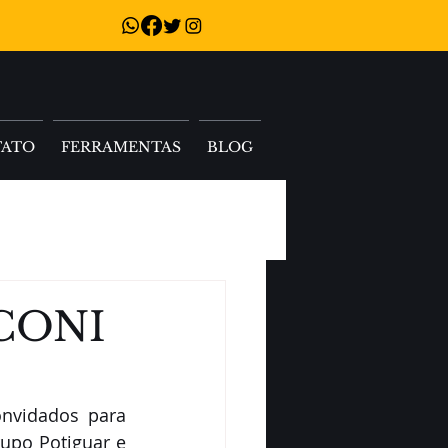
TATO
FERRAMENTAS
BLOG
CONI
nvidados para 
upo Potiguar e 