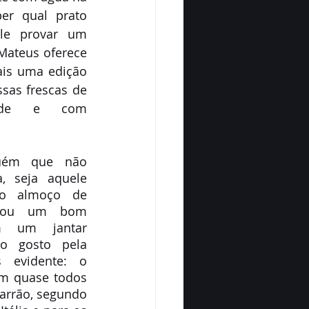
r qual prato 
le provar um 
Mateus oferece 
ais uma edição 
sas frescas de 
idade e com 
guém que não 
 seja aquele 
no almoço de 
 ou um bom 
m um jantar 
o gosto pela 
 evidente: o 
m quase todos 
arrão, segundo 