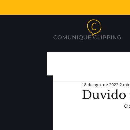
18 de ago. de 2022
2 min
Duvido r
O 