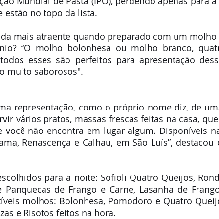
ão Mundial de Pasta (IPO), perdendo apenas para a It
 estão no topo da lista.
inda mais atraente quando preparado com um molho e
io? “O molho bolonhesa ou molho branco, quatro
odos esses são perfeitos para apresentação desse
ão muito saborosos". 
 uma representação, como o próprio nome diz, de uma 
rvir vários pratos, massas frescas feitas na casa, que
 você não encontra em lugar algum. Disponíveis na
ma, Renascença e Calhau, em São Luís”, destacou o 
scolhidos para a noite: Sofioli Quatro Queijos, Rondel
e Panquecas de Frango e Carne, Lasanha de Frango 
tíveis molhos: Bolonhesa, Pomodoro e Quatro Queijos
as e Risotos feitos na hora. 