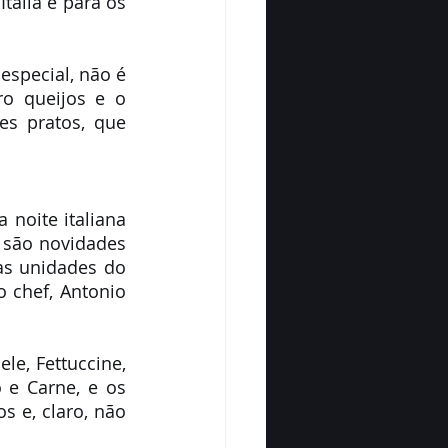
ália e para os 
special, não é 
 queijos e o 
s pratos, que 
noite italiana 
 são novidades 
s unidades do 
chef, Antonio 
e, Fettuccine, 
e Carne, e os 
 e, claro, não 