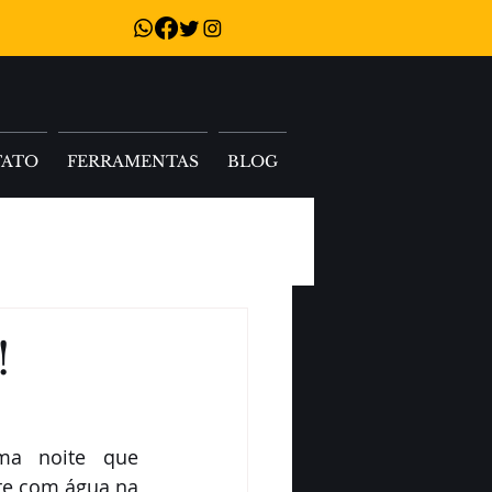
TATO
FERRAMENTAS
BLOG
!
a noite que 
te com água na 