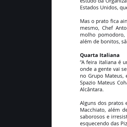
estudo da Organizaç
Estados Unidos, que
Mas o prato fica a
mesmo, Chef Anton
molho pomodoro, t
além de bonitos, s
Quarta Italiana
“A feira italiana é
onde a gente vai se
no Grupo Mateus, e
Spazio Mateus Coha
Alcântara.
Alguns dos pratos e
Macchiato, além d
saborosos e irresis
esquecendo das Pizz