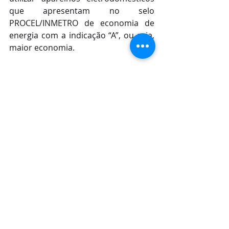
que apresentam no selo 
PROCEL/INMETRO de economia de 
energia com a indicação “A”, ou seja, 
maior economia.
VIAGENS –
 Se você for viajar e a casa 
vai ficar vazia, a dica da 
Concessionária é retirar todos os 
equipamentos eletrônicos da 
tomada (exceto aqueles que 
guardam alimentos ou estejam 
refrigerando algum tipo de comida, 
como geladeiras ou freezers). Além 
de oferecer mais segurança, 
desconectar os aparelhos das 
tomadas evita o consumo no modo 
stand-by, resultando em economia 
de energia. 