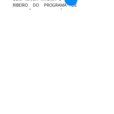
RIBEIRO DO PROGRAMA DE 
EDUCAÇÃO PREVIDENCIÁRIA DO 
INSS. 
14H30 PALESTRA: 
DIREITOS E GARANTIAS DA 
PESSOA COM DEFICIÊNICA COM 
A 
PROF.ª DRA. BRUNA FEITOSA 
(CURSO DE DIREITO DA 
FACULDADE CEST) NO 
AUDITÓRIO APAE.
24.08 / 11H LIVE “INCLUSÃO DA 
PESSOA COM DEFICIÊNCIA NO 
MERCADO DE TRABALHO” 
COM 
SIAP, EQUIPE DE ASSISTÊNCIA 
SOCIAL DA APAE E DRA. MARIA DA 
CONCEIÇÃO MELO ROLIM, 
ASSESSORA JURÍDICA 
VOLUNTÁRIA (REDES SOCIAIS)
25.08 / 14H OFICINA DE 