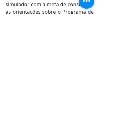
simulador com a meta de consumo e 
as orientações sobre o Programa de 
Incentivo à Redução Voluntária do 
Consumo de Energia Elétrica.
Dicas de como economizar energia 
dentro de casa:
Na hora de comprar um 
equipamento, verifique se ele possui 
o Selo Procel ou a Etiqueta A de 
eficiência energética do Inmetro. 
Essas são duas sinalizações de que o 
aparelho segue as recomendações 
de economia de energia, medida 
importante para evitar o desperdício. 
Outra boa dica é trocar as lâmpadas 
incandescentes por Led, que 
consomem até 90% menos que as 
incandescentes. Outro aparelho 