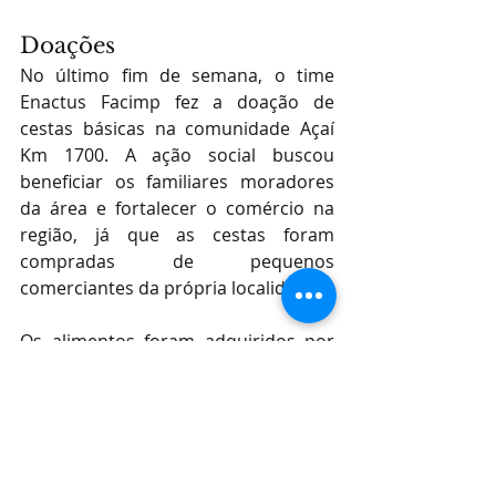
Doações
No último fim de semana, o time 
Enactus Facimp fez a doação de 
cestas básicas na comunidade Açaí 
Km 1700. A ação social buscou 
beneficiar os familiares moradores 
da área e fortalecer o comércio na 
região, já que as cestas foram 
compradas de pequenos 
comerciantes da própria localidade.
Os alimentos foram adquiridos por 
meio da bolsa-auxílio disponibilizada 
pela Cargill, que já está sendo usada 
no intuito de beneficiar ainda mais a 
comunidade.