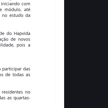
iniciando com 
 módulo, até 
 no estudo da 
de do Hapvida 
ação de novos 
idade, pois a 
participar das 
os de todas as 
residentes no 
das as quartas-