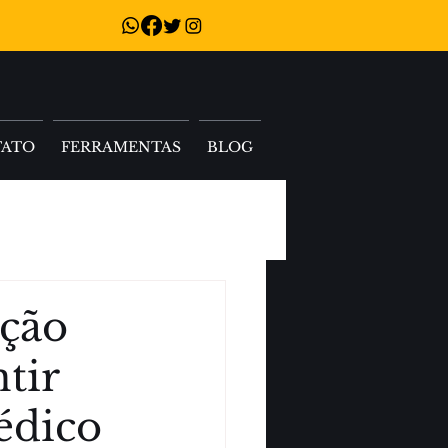
TATO
FERRAMENTAS
BLOG
ação
tir
édico