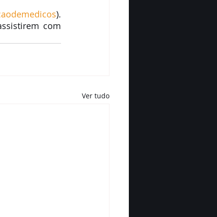
tacaodemedicos
). 
ssistirem com 
Ver tudo