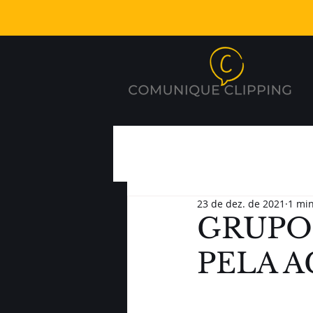
23 de dez. de 2021
1 min
GRUPO
PELA 