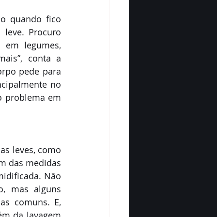
o quando fico 
leve. Procuro 
a em legumes, 
ais”, conta a 
orpo pede para 
cipalmente no 
do problema em 
as leves, como 
ém das medidas 
idificada. Não 
, mas alguns 
as comuns. E, 
lém da lavagem 