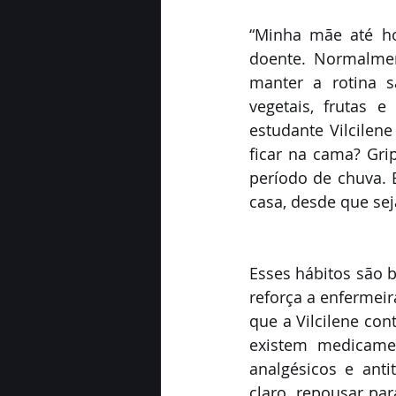
“Minha mãe até ho
doente. Normalmen
manter a rotina s
vegetais, frutas 
estudante Vilcilene
ficar na cama? Gri
período de chuva. 
casa, desde que se
Esses hábitos são 
reforça a enfermei
que a Vilcilene con
existem medicame
analgésicos e ant
claro, repousar par