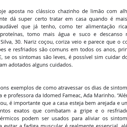
je aposta no clássico chazinho de limão com alh
te dá super certo tratar em casa quando é mais 
audável que já tenho, como ter alimentação ric
e proteínas, tomo mais água e suco e descanso m
 Silva, 30. Nariz coçou, coriza veio e parece que o c
pes e resfriados são comuns em todos os anos, prin
E, se os sintomas são leves, é possível sim cuidar 
jam adotados alguns cuidados.  
bons exemplos de como atravessar os dias de sintom
ra e professora da Idomed Fameac, Ada Marinho. “Al
tou, é importante que a casa esteja bem arejada e um
ntos exatos que combatam a gripe e o resfriado
itérmicos podem ser usados para aliviar os sintom
a evitar a fadiga muscular é realmente essencial, a