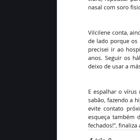
nasal com soro fisio
Vilcilene conta, ain
de lado porque os
precisei ir ao hosp
anos. Seguir os há
deixo de usar a más
E espalhar o víru
sabão, fazendo a hi
evite contato pró
esqueça também de 
fechados!”, finaliza