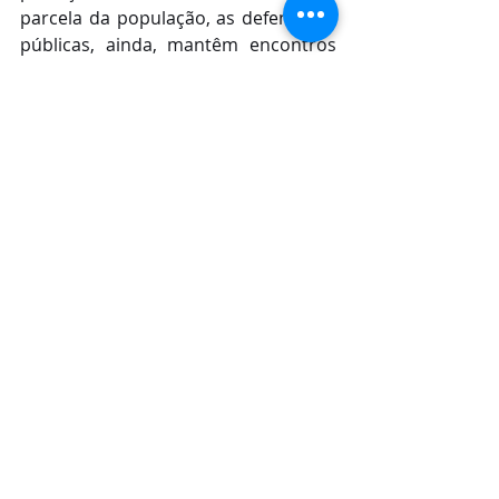
parcela da população, as defensoras 
públicas, ainda, mantêm encontros 
regulares em grupos temáticos, 
como é o caso da Câmara Técnica de 
Monitoramento das Políticas 
Públicas para as Mulheres, no 
Maranhão, da Comissão de Defesa 
da Mulher do Colégio Nacional de 
Defensores Públicos-Gerais 
(Condege) e da Rede Amiga da 
Mulher, da região metropolitana de 
São Luís. 
Lei Maria da Penha completa 14 
anos com avanços e reflexões
Completando 14 anos de existência, 