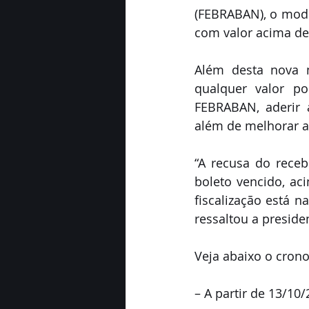
(FEBRABAN), o mode
com valor acima de
Além desta nova m
qualquer valor p
FEBRABAN, aderir 
além de melhorar a 
“A recusa do receb
boleto vencido, ac
fiscalização está 
ressaltou a presid
Veja abaixo o cron
– A partir de 13/10