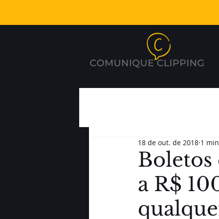
18 de out. de 2018
1 min
Boletos 
a R$ 10
qualque