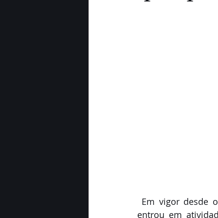
 Em vigor desde o último sábado (13), o novo limite de pagamentos de boletos já 
entrou em ativida