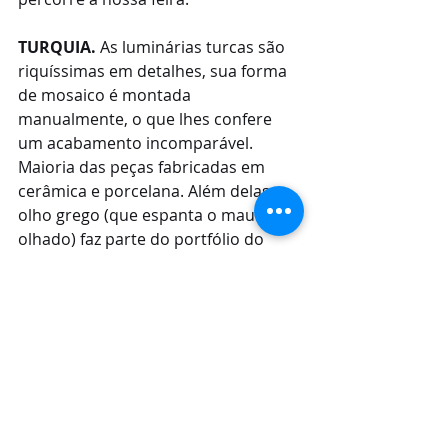
TURQUIA.
 As luminárias turcas são 
riquíssimas em detalhes, sua forma 
de mosaico é montada 
manualmente, o que lhes confere 
um acabamento incomparável. 
Maioria das peças fabricadas em 
cerâmica e porcelana. Além delas, o 
olho grego (que espanta o mau 
olhado) faz parte do portfólio do 
expositor.
Serviço:
Nações & Artes – Feira Internacional 
de Artesanato e Decoração
Local:
 Praça de Eventos do 
Shopping da Ilha
Período:
 até 1º de Maio.;