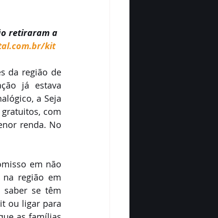
o retiraram a 
tal.com.br/kit
s da região de 
ão já estava 
lógico, a Seja 
 gratuitos, com 
enor renda. No 
romisso em não 
o na região em 
saber se têm 
t ou ligar para 
ue as famílias 