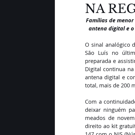
NA REG
Famílias de menor
antena digital e 
O sinal analógico 
São Luís no últim
preparada e assisti
Digital continua na
antena digital e c
total, mais de 200 m
Com a continuidade
deixar ninguém par
meados de novembr
direito ao kit gratu
147 com o NIS (Núm