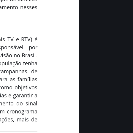
amento nesses 
is TV e RTV) é 
ponsável por 
isão no Brasil. 
pulação tenha 
 campanhas de 
ra as famílias 
omo objetivos 
as e garantir a 
ento do sinal 
om cronograma 
ações, mais de 