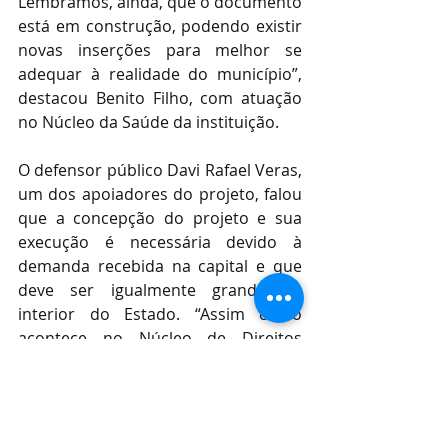
Lembramos, ainda, que o documento 
está em construção, podendo existir 
novas inserções para melhor se 
adequar à realidade do município”, 
destacou Benito Filho, com atuação 
no Núcleo da Saúde da instituição.
O defensor público Davi Rafael Veras, 
um dos apoiadores do projeto, falou 
que a concepção do projeto e sua 
execução é necessária devido à 
demanda recebida na capital e que 
deve ser igualmente grande no 
interior do Estado. “Assim como 
acontece no Núcleo de Direitos 
Humanos, no Núcleo da Saúde, nós 
no Núcleo da Criança também 
recebemos diversas demandas neste 
sentido e vimos a necessidade de 