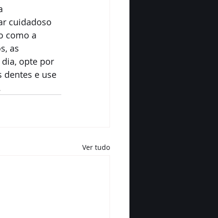
a 
ar cuidadoso 
vo como a 
, as 
dia, opte por 
 dentes e use 
.
Ver tudo