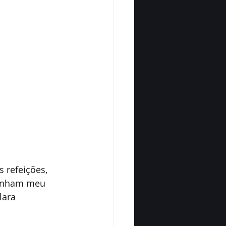
 refeições, 
ganham meu 
lara 