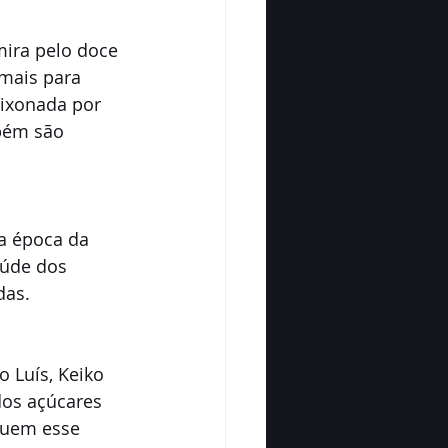
mira pelo doce 
mais para 
ixonada por 
bém são 
a época da 
aúde dos 
das. 
 Luís, Keiko 
dos açúcares 
ssuem esse 