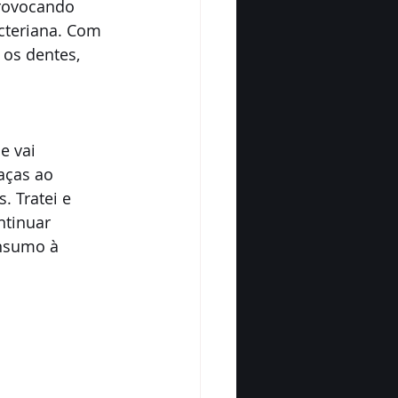
rovocando 
cteriana. Com 
os dentes, 
 vai 
aças ao 
. Tratei e 
ntinuar 
nsumo à 