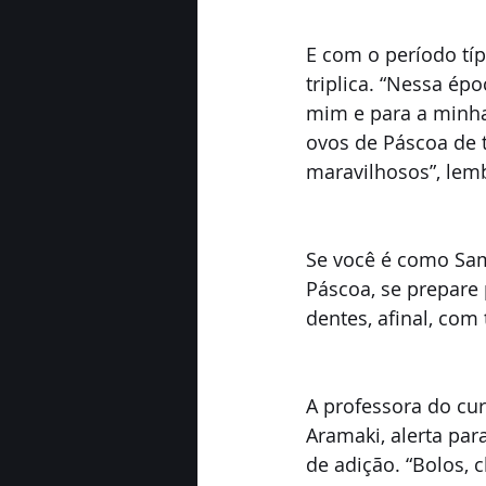
E com o período tí
triplica. “Nessa é
mim e para a minha
ovos de Páscoa de t
maravilhosos”, lem
Se você é como Sam
Páscoa, se prepare 
dentes, afinal, com
A professora do cur
Aramaki, alerta pa
de adição. “Bolos, 