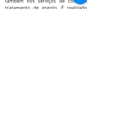
também nos serviços de coleta e 
tratamento de esgoto. É realizado 
um rigoroso controle de qualidade, 
com coletas diárias e análises 
laboratoriais, que asseguram o 
cumprimento de todos os 
parâmetros para o uso seguro da 
água que oferecemos”, afirmou 
Otávio.
Posts recentes
Ver tudo