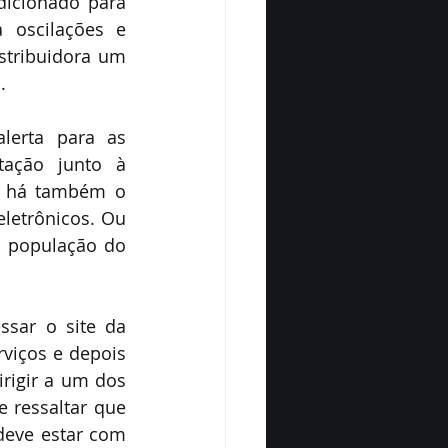
icionado para 
oscilações e 
stribuidora um 
.
lerta para as 
ação junto à 
, há também o 
letrônicos. Ou 
 população do 
sar o site da 
rviços e depois 
rigir a um dos 
 ressaltar que 
deve estar com 