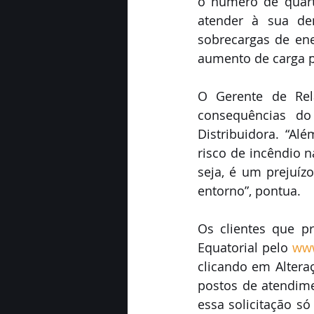
o número de quarto
atender à sua de
sobrecargas de ener
aumento de carga 
O Gerente de Rela
consequências do
Distribuidora. “Al
risco de incêndio 
seja, é um prejuíz
entorno”, pontua.
Os clientes que pr
Equatorial pelo 
www
clicando em Altera
postos de atendimen
essa solicitação só