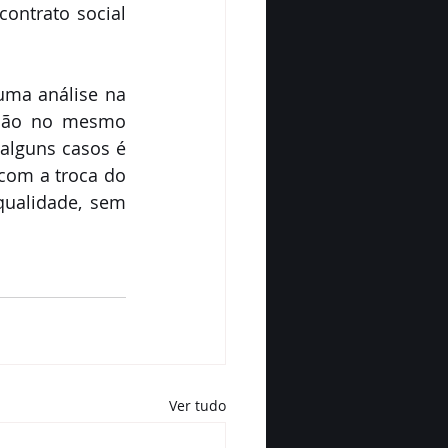
ntrato social 
uma análise na 
tação no mesmo 
alguns casos é 
com a troca do 
ualidade, sem 
Ver tudo