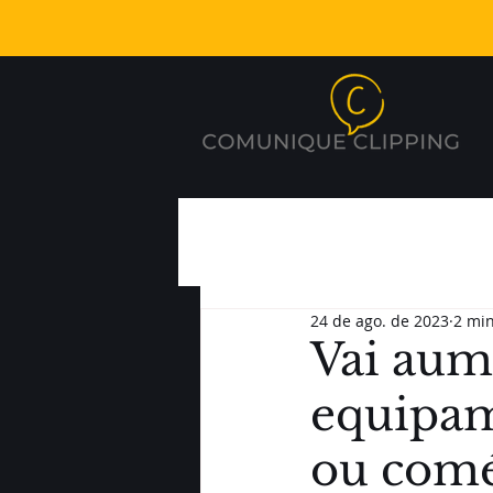
24 de ago. de 2023
2 min
Vai aum
equipam
ou comé