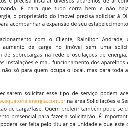
s e precisa instalar diversos aparelhos de ar-cond
manda. E para que tudo corra bem e não haja 
gia, o proprietário do imóvel precisa solicitar à Di
para acompanhar a expansão de seu estabelecimento
cionamento com o Cliente, Rainilton Andrade, a
 aumento de carga no imóvel sem uma solicit
ém de sobrecargas na rede e oscilações de energia
nas instalações e mau funcionamento dos aparelhos e
o não só para quem ocupa o local, mas para toda a
ecisarem solicitar esse tipo de serviço podem aces
.equatorialenergia.com.br
 na área Solicitações e Se
ção de carga/fase. Quem preferir também pode se di
to presencial para fazer a solicitação. É importante
 poderá ser feita pelo titular da unidade e que este 