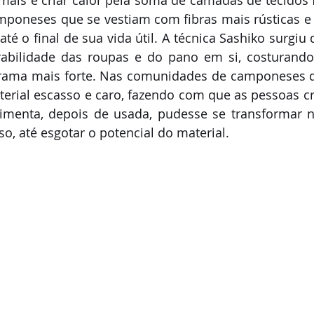
mais e criar calor pela soma de camadas de tecidos fi
mponeses que se vestiam com fibras mais rústicas e 
até o final de sua vida útil. A técnica Sashiko surgiu
rabilidade das roupas e do pano em si, costurando
trama mais forte. Nas comunidades de camponeses d
terial escasso e caro, fazendo com que as pessoas c
imenta, depois de usada, pudesse se transformar n
o, até esgotar o potencial do material.