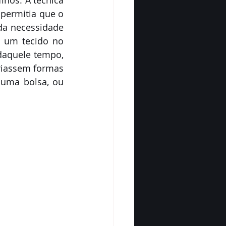
nos. A técnica 
permitia que o 
 da necessidade 
 um tecido no 
aquele tempo, 
riassem formas 
uma bolsa, ou 