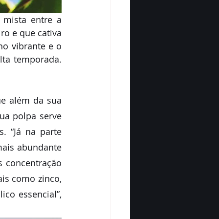
mista entre a 
o e que cativa 
o vibrante e o 
ta temporada. 
e além da sua 
ua polpa serve 
. “Já na parte 
mais abundante 
 concentração 
is como zinco, 
co essencial”, 