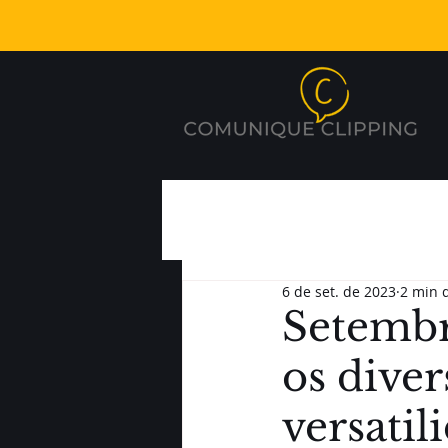
6 de set. de 2023
2 min d
Setembr
os diver
versatil