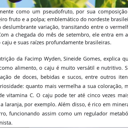
mente como um pseudofruto, por sua composição 
iro fruto e a polpa; emblemático do nordeste brasileir
 deslumbrante variação, transitando entre o vermelh
Com a chegada do mês de setembro, ele entra em al
caju e suas raízes profundamente brasileiras. 
trição da Facimp Wyden, Sineide Gomes, explica qu
omo alimento, o caju é muito versátil e nutritivo. S
ação de doces, bebidas e sucos, entre outros itens
uriosidade: quanto mais vermelha a sua coloração, 
e vitamina C. O caju pode ter até cinco vezes mais
a laranja, por exemplo. Além disso, é rico em minera
ferro, funcionando assim como um regulador metabóli
nista.