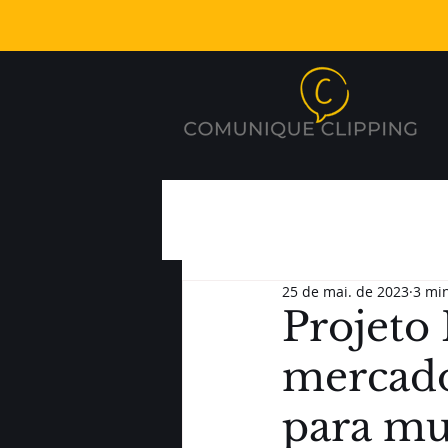
25 de mai. de 2023
3 min
Projeto
mercado
para mu