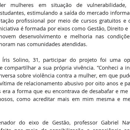
der mulheres em situação de vulnerabilidade, e
tudantes, estimulando a saída do mercado informal
tação profissional por meio de cursos gratuitos e d
niciativa é formada por eixos como Gestão, Direito e P
movem desenvolvimento e melhoria nas condições
oram nas comunidades atendidas. 
Íris Solino, 31, participar do projeto foi uma op
e compartilhar a sua própria vivência. “Conheci a inic
versa sobre violência contra a mulher, em que pude
 vítima de relacionamento abusivo por oito anos e par
s era a forma que eu encontrava de desabafar e me e
lhosos, como acreditar mais em mim mesma e me s
ador do eixo de Gestão, professor Gabriel Nava