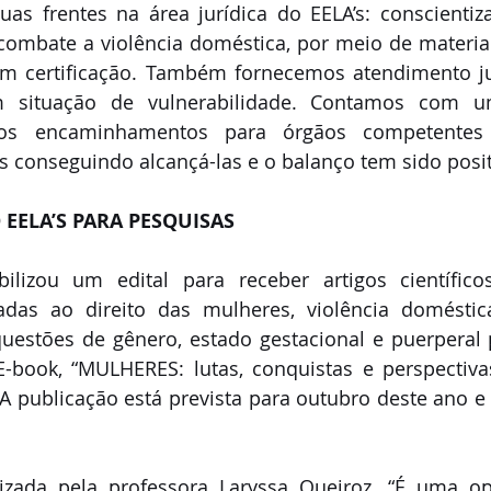
uas frentes na área jurídica do EELA’s: conscientiz
 combate a violência doméstica, por meio de materiai
om certificação. Também fornecemos atendimento jur
 situação de vulnerabilidade. Contamos com u
os encaminhamentos para órgãos competentes 
conseguindo alcançá-las e o balanço tem sido positi
 EELA’S PARA PESQUISAS
bilizou um edital para receber artigos científic
adas ao direito das mulheres, violência doméstica 
uestões de gênero, estado gestacional e puerperal 
E-book, “MULHERES: lutas, conquistas e perspectiva
. A publicação está prevista para outubro deste ano e
izada pela professora Laryssa Queiroz. “É uma op