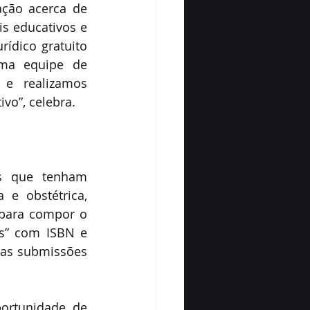
ação acerca de 
s educativos e 
ídico gratuito 
ma equipe de 
e realizamos 
vo”, celebra. 
os que tenham 
e obstétrica, 
para compor o 
s” com ISBN e 
 as submissões 
ortunidade de 