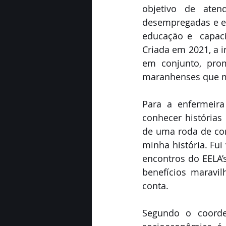
objetivo de aten
desempregadas e es
educação e  capaci
Criada em 2021, a i
em conjunto, pro
maranhenses que m
Para a enfermeira 
conhecer histórias 
de uma roda de con
minha história. Fui
encontros do EELA’
benefícios maravi
conta. 
Segundo o coorden