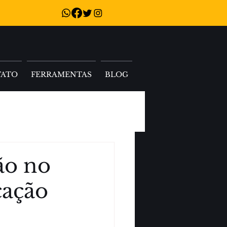
TATO
FERRAMENTAS
BLOG
ão no
cação