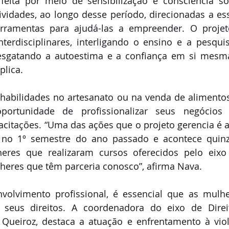
eita por meio de sensibilização e consciência soci
tividades, ao longo desse período, direcionadas a es
rramentas para ajudá-las a empreender. O projeto 
terdisciplinares, interligando o ensino e a pesquisa
 resgatando a autoestima e a confiança em si mesm
plica. 
abilidades no artesanato ou na venda de alimentos,
rtunidade de profissionalizar seus negócios
citações. “Uma das ações que o projeto gerencia é a f
da no 1º semestre do ano passado e acontece quinz
heres que realizaram cursos oferecidos pelo eixo
heres que têm parceria conosco”, afirma Nava. 
olvimento profissional, é essencial que as mulh
seus direitos. A coordenadora do eixo de Direit
 Queiroz, destaca a atuação e enfrentamento à viol