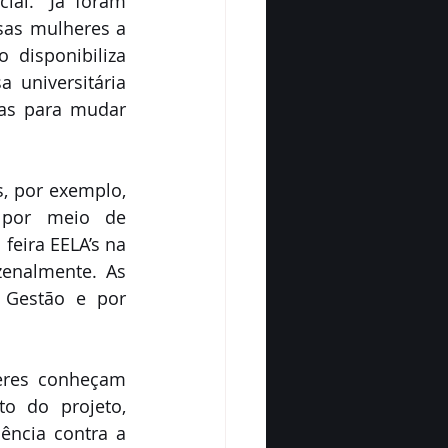
al. “Já foram 
sas mulheres a 
disponibiliza 
 universitária 
as para mudar 
 por exemplo, 
 por meio de 
eira EELA’s na 
enalmente. As 
 Gestão e por 
eres conheçam 
o do projeto, 
ência contra a 