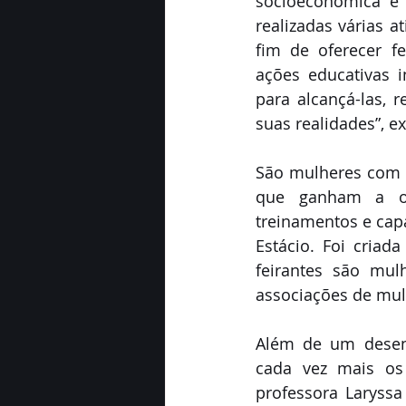
socioeconômica é f
realizadas várias a
fim de oferecer fe
ações educativas in
para alcançá-las,
suas realidades”, ex
São mulheres com h
que ganham a opo
treinamentos e capa
Estácio. Foi cria
feirantes são mul
associações de mul
Além de um desenv
cada vez mais os 
professora Laryssa