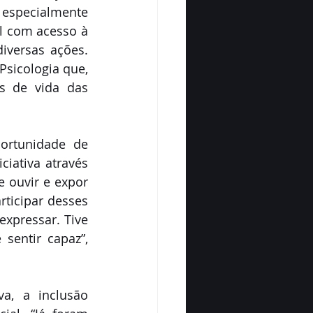
specialmente 
 com acesso à 
iversas ações. 
sicologia que, 
 de vida das 
ortunidade de 
iativa através 
 ouvir e expor 
ticipar desses 
xpressar. Tive 
entir capaz”, 
, a inclusão 