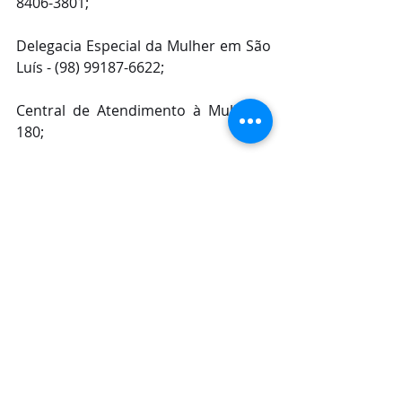
8406-3801;
Delegacia Especial da Mulher em São 
Luís - (98) 99187-6622;
Central de Atendimento à Mulher – 
180;
Delegacia Online – 
delegaciaonline.ssp.ma.gov.br
Posts recentes
Ver tudo