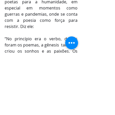
poetas para a humanidade, em 
especial em momentos como 
guerras e pandemias, onde se conta 
com a poesia como força para 
resistir. Diz ele:
“No princípio era o verbo, depois 
foram os poemas, a gênesis  também 
criou os sonhos e as paixões. Os 
tormentos e as desilusões estiveram 
na criação, a luz foi incendiada 
somente para iluminar os versos. Em 
um mundo de desditas nos salvará a 
rima, na ausência de razão nos resta 
a compaixão. No temor da guerra 
irracional e das pandemias, a beleza 
e o flerte da poesia salvarão o 
mundo”.