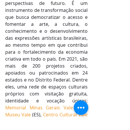
perspectivas de futuro. É um 
instrumento de transformação social 
que busca democratizar o acesso e 
fomentar a arte, a cultura, o 
conhecimento e o desenvolvimento 
das expressões artísticas brasileiras, 
ao mesmo tempo em que contribui 
para o fortalecimento da economia 
criativa em todo o país. Em 2021, são 
mais de 200 projetos criados, 
apoiados ou patrocinados em 24 
estados e no Distrito Federal. Dentre 
eles, uma rede de espaços culturais 
próprios com visitação gratuita, 
identidade e vocação únicas:
Memorial Minas Gerais Vale
 (MG),
Museu Vale
 (ES),
 Centro Cultural Vale 
Maranhão
 (MA) e
 Casa da Cultura de 
Canaã dos Carajás
 (PA). Visite o site 