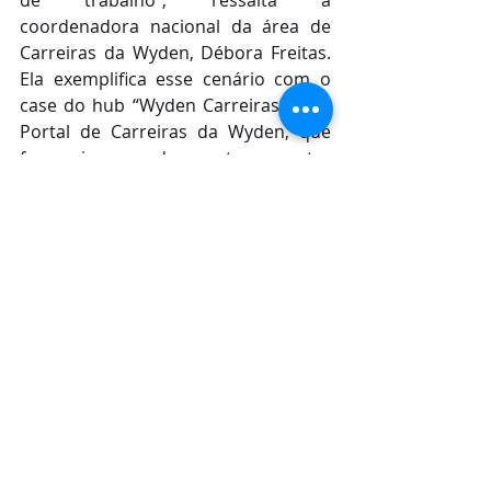
coordenadora nacional da área de 
Carreiras da Wyden, Débora Freitas. 
Ela exemplifica esse cenário com o 
case do hub “Wyden Carreiras” e do 
Portal de Carreiras da Wyden, que 
foram inaugurados neste semestre 
em diversas unidades do grupo.
Segundo a coordenadora, os 
participantes da feira virtual de 
empregos e estágios deste ano terão 
uma amostra do que os alunos da 
Wyden experimentam ao longo do 
ano em suas unidades.
Serviço:
- Data: 22 a 
24 de outubro
- Local: Online