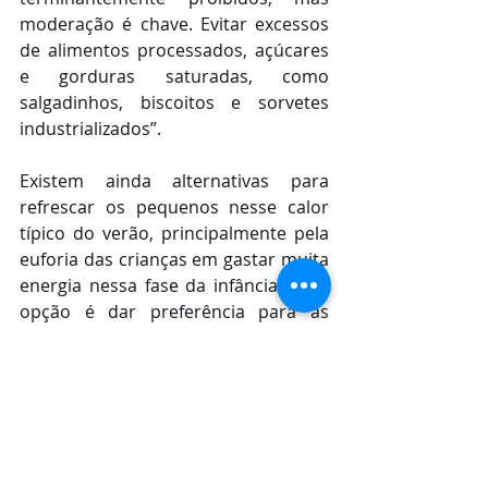
moderação é chave. Evitar excessos 
de alimentos processados, açúcares 
e gorduras saturadas, como 
salgadinhos, biscoitos e sorvetes 
industrializados”.
Existem ainda alternativas para 
refrescar os pequenos nesse calor 
típico do verão, principalmente pela 
euforia das crianças em gastar muita 
energia nessa fase da infância. Uma 
opção é dar preferência para as 
frutas frescas, smoothies naturais e 
chips de vegetais. Hidratação é 
fundamental, então água e água de 
coco são boas escolhas. Por fim, a 
nutricionista ainda comentou 
algumas substituições válidas para 