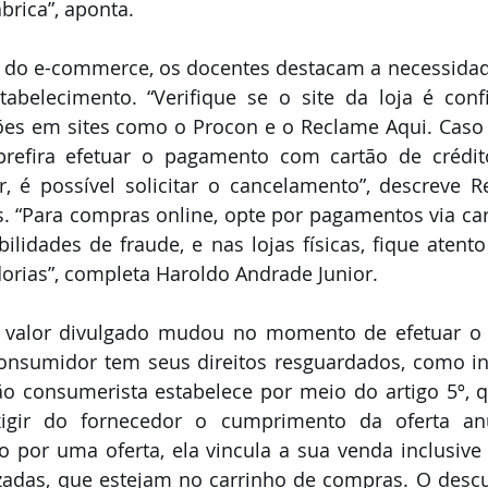
brica”, aponta.
do e-commerce, os docentes destacam a necessidade 
abelecimento. “Verifique se o site da loja é confi
ões em sites como o Procon e o Reclame Aqui. Caso a
prefira efetuar o pagamento com cartão de crédito
 é possível solicitar o cancelamento”, descreve Reg
 “Para compras online, opte por pagamentos via cartõ
ilidades de fraude, e nas lojas físicas, fique atento
orias”, completa Haroldo Andrade Junior.
 valor divulgado mudou no momento de efetuar o
onsumidor tem seus direitos resguardados, como in
ação consumerista estabelece por meio do artigo 5º, q
igir do fornecedor o cumprimento da oferta anu
do por uma oferta, ela vincula a sua venda inclusive 
zadas, que estejam no carrinho de compras. O desc