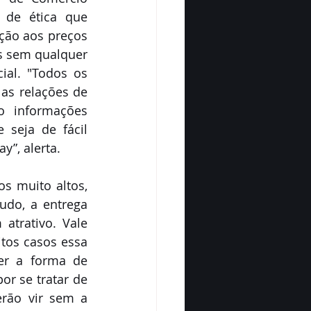
de ética que 
ção aos preços 
s sem qualquer 
ial. "Todos os 
as relações de 
o informações 
seja de fácil 
y”, alerta.
s muito altos, 
udo, a entrega 
trativo. Vale 
tos casos essa 
er a forma de 
r se tratar de 
rão vir sem a 