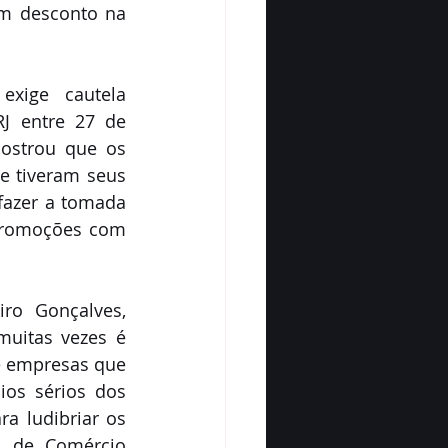
m desconto na 
xige cautela 
J entre 27 de 
strou que os 
 tiveram seus 
azer a tomada 
promoções com 
ro Gonçalves, 
uitas vezes é 
 empresas que 
os sérios dos 
a ludibriar os 
a de Comércio 