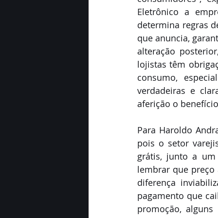
Eletrônico a empr
determina regras de
que anuncia, garan
alteração posterio
lojistas têm obrig
consumo, especial
verdadeiras e clar
aferição o benefíci
Para Haroldo Andrad
pois o setor varej
grátis, junto a um
lembrar que preço 
diferença inviabi
pagamento que caib
promoção, alguns 