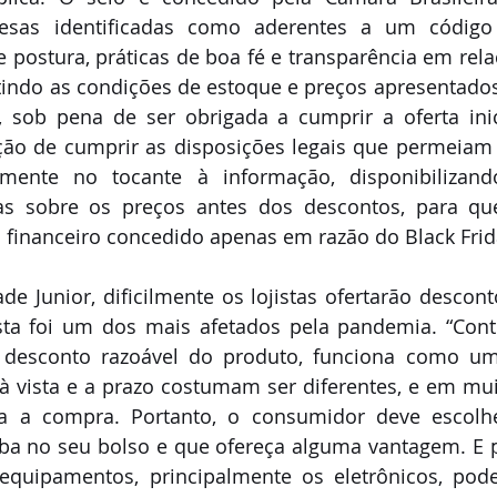
esas identificadas como aderentes a um código 
 postura, práticas de boa fé e transparência em rela
tindo as condições de estoque e preços apresentado
r, sob pena de ser obrigada a cumprir a oferta inic
ação de cumprir as disposições legais que permeiam 
mente no tocante à informação, disponibilizand
as sobre os preços antes dos descontos, para que 
o financeiro concedido apenas em razão do Black Frida
e Junior, dificilmente os lojistas ofertarão desconto
ista foi um dos mais afetados pela pandemia. “Cont
 desconto razoável do produto, funciona como um a
à vista e a prazo costumam ser diferentes, e em mui
liza a compra. Portanto, o consumidor deve escolh
a no seu bolso e que ofereça alguma vantagem. E po
equipamentos, principalmente os eletrônicos, pode