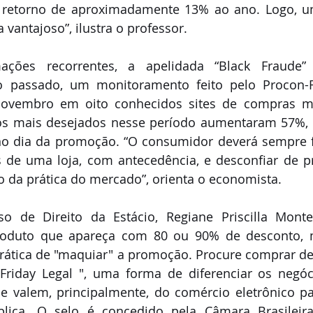
 retorno de aproximadamente 13% ao ano. Logo, u
a vantajoso”, ilustra o professor.
ções recorrentes, a apelidada “Black Fraude” e
 passado, um monitoramento feito pelo Procon-R
ovembro em oito conhecidos sites de compras mo
os mais desejados nesse período aumentaram 57%, e
no dia da promoção. “O consumidor deverá sempre f
 de uma loja, com antecedência, e desconfiar de 
 da prática do mercado”, orienta o economista. 
o de Direito da Estácio, Regiane Priscilla Montei
roduto que apareça com 80 ou 90% de desconto, m
rática de "maquiar" a promoção. Procure comprar de
Friday Legal ", uma forma de diferenciar os negóci
e valem, principalmente, do comércio eletrônico par
plica. O selo é concedido pela Câmara Brasileir