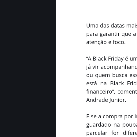
Uma das datas mais 
para garantir que a
atenção e foco.
“A Black Friday é u
já vir acompanhand
ou quem busca esse
está na Black Fr
financeiro”, comen
Andrade Junior.
E se a compra por i
guardado na poupan
parcelar for dife