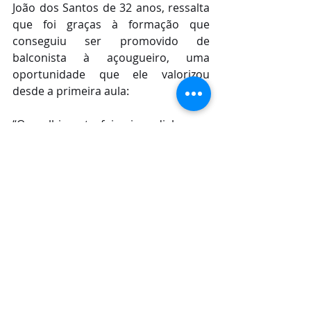
João dos Santos de 32 anos, ressalta 
que foi graças à formação que 
conseguiu ser promovido de 
balconista à açougueiro, uma 
oportunidade que ele valorizou 
desde a primeira aula:
“O acolhimento foi primordial nesse 
processo de muita aprendizagem. 
Desde a recepção dos colegas, às 
aulas práticas e teóricas. No dia a dia 
a gente vai se aperfeiçoando. 
Particularmente, para mim foi um 
grande ganho pessoal e profissional 
essa formação. Eu devo muito à 
Fribal pela oportunidade e confiança. 
Quero ser um açougueiro de 
excelência e retribuir com meu 
trabalho essa grande chance”